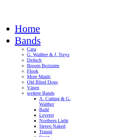
Home
Bands
Cara
G. Walther & J. Treyz
Deitsch
Broom Bezzums
Flook
More Maids
Old Blind Dogs
Väsen
weitere Bands
A. Cutting & G.
Walther
Bailé
Leveret
Northern Light
Stereo Naked
Trasnú