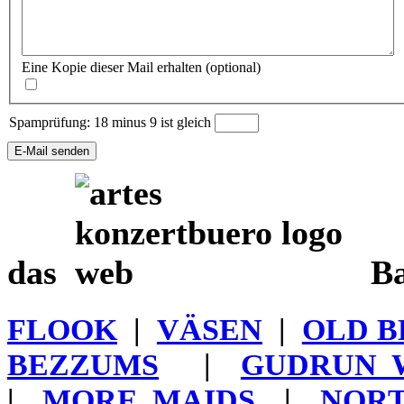
Eine Kopie dieser Mail erhalten
(optional)
Spamprüfung: 18 minus 9 ist gleich
E-Mail senden
das
Ba
FLOOK
|
VÄSEN
|
OLD B
BEZZUMS
|
GUDRUN 
|
MORE MAIDS
|
NORT