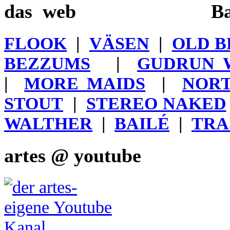
das
Ba
FLOOK
|
VÄSEN
|
OLD B
BEZZUMS
|
GUDRUN 
|
MORE MAIDS
|
NORT
STOUT
|
STEREO NAKED
WALTHER
|
BAILÉ
|
TRA
artes @ youtube