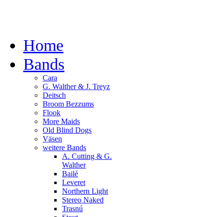
Home
Bands
Cara
G. Walther & J. Treyz
Deitsch
Broom Bezzums
Flook
More Maids
Old Blind Dogs
Väsen
weitere Bands
A. Cutting & G.
Walther
Bailé
Leveret
Northern Light
Stereo Naked
Trasnú