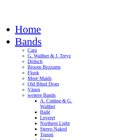
Home
Bands
Cara
G. Walther & J. Treyz
Deitsch
Broom Bezzums
Flook
More Maids
Old Blind Dogs
Väsen
weitere Bands
A. Cutting & G.
Walther
Bailé
Leveret
Northern Light
Stereo Naked
Trasnú